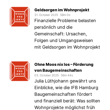
Geldsorgen im Wohnprojekt
31. October 2025
‧
58m 0s
Finanzielle Probleme belasten
persönlich und die
Gemeinschaft: Ursachen,
Folgen und Umgangsweisen
mit Geldsorgen im Wohnprojekt
Ohne Moos nix los – Förderung
von Baugemeinschaften
03. October 2025
‧
56m 44s
Julia Lüthjohann gewährt uns
Einblicke, wie die IFB Hamburg
Baugemeinschaften fördert
und finanziell berät: Was sollten
Wohnprojekte möglichst früh